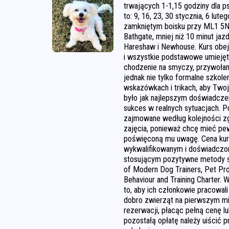
trwających 1-1,15 godziny dla psó
to: 9, 16, 23, 30 stycznia, 6 lut
zamkniętym boisku przy ML1 5NA
Bathgate, mniej niż 10 minut jaz
Hareshaw i Newhouse. Kurs obe
i wszystkie podstawowe umiejętno
chodzenie na smyczy, przywołani
jednak nie tylko formalne szkol
wskazówkach i trikach, aby Twoj
było jak najlepszym doświadczen
sukces w realnych sytuacjach. P
zajmowane według kolejności zgł
zajęcia, ponieważ chcę mieć pe
poświęconą mu uwagę. Cena kur
wykwalifikowanym i doświadczo
stosującym pozytywne metody sz
of Modern Dog Trainers, Pet Pr
Behaviour and Training Charter. 
to, aby ich członkowie pracowali 
dobro zwierząt na pierwszym m
rezerwacji, płacąc pełną cenę l
pozostałą opłatę należy uiścić 