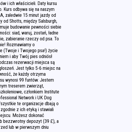
w i ich właścicieli. Daty kursu
ego. Kurs odbywa się na naszym
, zaledwie 15 minut jazdy od
dy od Shotts, między Salsburgh,
jmuje budowanie pewności siebie
ści: siad, waruj, zostań, ładne
e, zabieranie rzeczy od psa. To
enie! Rozmawiamy o
e (Twoje i Twojego psa!) życie
iem i aby Twój pies odniósł
odczas rezerwacji miejsca są
oszeń. Jest tylko 5-6 miejsc na
wność, że każdy otrzyma
su wynosi 99 funtów. Jestem
nym treserem zwierząt,
koleniowe, członkiem Institute
ofessional Network i UK Dog
Wszystkie te organizacje dbają o
zgodnie z ich etyką i stawiali
iejscu. Możesz dokonać
ub bezzwrotny depozyt (39 £), a
przed lub w pierwszym dniu